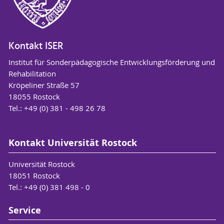
•
"Überall steckt Mathe drin:
Alltagsintegrierte Förderung
mathematischer Kompetenzen für 3- bis 6-
Kontakt ISER
jährige Kinder"
Institut für Sonderpädagogische Entwicklungsförderung und
Katja Koch, Andrea Schulz, Tanja Jungmann
Rehabilitation
Ernst Reinhardt Verlag
Kröpeliner Straße 57
ISBN 978-3-49-702951-8
18055 Rostock
Tel.: +49 (0) 381 - 498 26 78
• "
Überall steckt Kreativität drin:
Alltagsintegrierte Kreativitätsförderung für
3- bis 6jährige Kinder"
Kontakt Universität Rostock
Fettig, Jungmann, Koch
Ernst Reinhardt Verlag
Universität Rostock
ISBN 978-3-497-03177-1
18051 Rostock
Tel.: +49 (0) 381 498 - 0
•
"Zielgleicher und zieldifferenter inklusiver
Unterricht - Umgang mit Nachteilsausgleich"
Service
Cathrin Grotjohann, Solveig Haugwitz