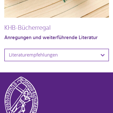
KHB-Bücherregal
Anregungen und weiterführende Literatur
Literaturempfehlungen
•
"Überall steckt Sprache drin:
Alltagsintegrierte Sprach- und Literacy-
Förderung für 3- bis 6-jährige Kinder"
Tanja Jungmann , Ulrike Morawiak, Marlene
Meindl
Ernst Reinhardt Verlag
ISBN 978-3-49-702520-6