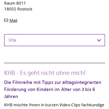
Raum 8011
18055 Rostock
Mail
Vita
Vita
vor 2022
nicht nachweisbar
KHB - Es geht nicht ohne mich!
2022
• nörgelnder Mitarbeiter (nörg. MA)
am Kompetenzzentrum für Inklusion und
Die Filmreihe mit Tipps zur alltagsintegrierten
Transition
Förderung von Kindern im Alter von 3 bis 6
seit 2022
• “Mitarbeiter des Monats”
Jahren
KHB möchte Ihnen in kurzen Video-Clips fachkundige