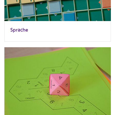
Eltern
Inhalte
Themengebiet Sprache
Sprache
Phonologische Bewusstheit (3 Videos)
Wortschatz (2 Videos)
Grammatik (1 Video)
Themengebiet Mathematik
Mengen, Zahlen, Operationen (2 Videos)
Themengebiet Sport und Bewegung
(in Bearbeitung)