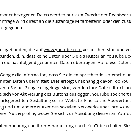
personenbezogenen Daten werden nur zum Zwecke der Beantwortun
nfrage wird direkt an die zuständige Mitarbeiterin oder den zust
itergegeben.
 eingebunden, die auf
www.youtube.com
gespeichert sind und von
unden, d. h. dass keine Daten über Sie als Nutzer an YouTube üb
den die nachfolgend genannten Daten übertragen. Auf diese Daten
/Google die Information, dass Sie die entsprechende Unterseite
nten Daten übermittelt. Dies erfolgt unabhängig davon, ob YouTub
 Wenn Sie bei Google eingeloggt sind, werden Ihre Daten direkt 
 sich vor Aktivierung des Buttons ausloggen. YouTube speichert I
sgerechten Gestaltung seiner Website. Eine solche Auswertung er
g und um andere Nutzer des sozialen Netzwerks über Ihre Aktivit
ieser Nutzerprofile, wobei Sie sich zur Ausübung dessen an YouTu
enerhebung und ihrer Verarbeitung durch YouTube erhalten Sie i