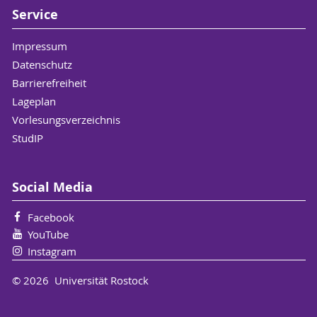
Service
09/2018-
berufsbegleitende
Impressum
06/2019
Weiterbildung zur „zertifizierten
Datenschutz
Fachkraft für Jungen*pädagogik“
Barrierefreiheit
durch die
Lageplan
Landesarbeitsgemeinschaft
Vorlesungsverzeichnis
Jungenarbeit Schleswig-Holstein
StudIP
09/2017-
pädagogischer Mitarbeiter im
07/2019
Kinder- und Jugendhaus St.
Social Media
Josef in Bad Oldesloe Betreuung
Facebook
von Kindern und Jugendlichen
YouTube
im Schultraining,
Instagram
Intensivbetreuung eines 9 und
14 jährigen Jungen, Dienst in
© 2026 Universität Rostock
unterschiedlichen
Wohngruppen, Schulbegleitung,