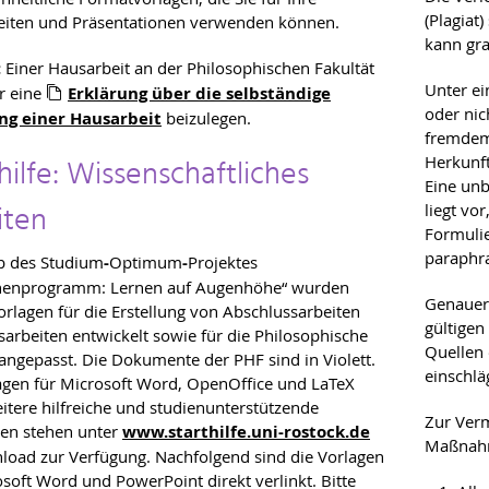
(Plagiat
iten und Präsentationen verwenden können.
kann gra
:
Einer Hausarbeit an der Philosophischen Fakultät
Unter ei
r eine
Erklärung über die selbständige
oder ni
ng einer Hausarbeit
beizulegen.
fremdem
hilfe: Wissenschaftliches
Herkunft
Eine un
iten
liegt vo
Formuli
paraphra
b des Studium
-
Optimum
-
Projektes
nnenprogramm: Lernen auf Augenhöhe“ wurden
Genauere
rlagen für die Erstellung von Abschlussarbeiten
gültigen
arbeiten entwickelt sowie für die Philosophische
Quellen 
 angepasst. Die Dokumente der PHF sind in Violett.
einschl
agen für Microsoft Word, OpenOffice und LaTeX
itere hilfreiche und studienunterstützende
Zur Verm
ien stehen unter
www.starthilfe.uni-rostock.de
Maßnah
load zur Verfügung. Nachfolgend sind die Vorlagen
osoft Word und PowerPoint direkt verlinkt. Bitte