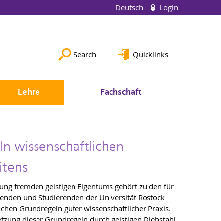
Deutsch
Login
Search
Quicklinks
Lehre
Fachschaft
ln wissenschaftlichen
itens
ung fremden geistigen Eigentums gehört zu den für
renden und Studierenden der Universität Rostock
ichen Grundregeln guter wissenschaftlicher Praxis.
etzung dieser Grundregeln durch geistigen Diebstahl