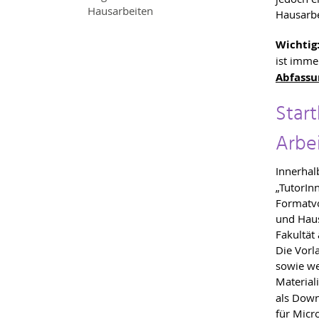
Hausarbeiten
Hausarbe
Wichtig
ist imme
Abfassu
Start
Arbe
Innerhal
„TutorI
Formatvo
und Haus
Fakultät
Die Vorl
sowie we
Material
als Down
für Micr