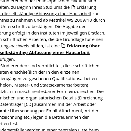
 Studierenden der Philosophischen Fakultät sind
lten, zu Beginn Ihres Studiums die
Erklärung
 die selbständige Abfassung einer Hausarbeit
zur
ntnis zu nehmen und ab Matrikel WS 2009/10 durch
 Unterschrift zu bestätigen. Die Abgabe der
ärung erfolgt in den Instituten im jeweiligen Erstfach.
n schriftlichen Arbeiten, die die Grundlage für einen
tungsnachweis bilden, ist eine
Erklärung über
 selbständige Abfassung einer Hausarbeit
zufügen.
 Studierenden sind verpflichtet, diese schriftlichen
iten einschließlich der in den einzelnen
diengängen vorgesehenen Qualifikationsarbeiten
helor-, Master- und Staatsexamensarbeiten)
tzlich in maschinenlesbarer Form einzureichen. Die
nischen und organisatorischen Details (Einreichung
 Datenträger [CD] zusammen mit der Arbeit oder
arate Übersendung per Email-Attachment, Art der
zeichnung etc.) legen die BetreuerInnen der
iten fest.
 Plagiatsfälle werden in einer zentralen Liste beim