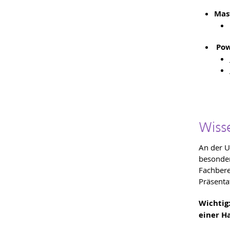
Mas
Pow
Wiss
An der U
besonder
Fachbere
Präsent
Wichtig
einer H