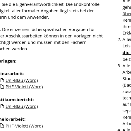
Alle
 Sie die Eigenverantwortlichkeit. Die Endkontrolle
geha
igkeit aller formaler Angaben liegt stets bei der
über
rin und dem Anwender.
Ken
ihre
 Die einzelnen fächerspezifischen Vorgaben für
Erkl
er Abschlussarbeiten können in den Vorlagen nicht
Alle
chtigt werden und müssen mit den Fächern
Leis
ochen werden.
die
bei
rlagen:
Alle
Arbe
inararbeit:
Stu
Uni-Blau (Word)
(Bac
PHF-Violett (Word)
zusä
tech
ktikumsbericht:
auf
Uni-Blau (Word)
sep
Kenn
helorarbeit:
Arbe
PHF-Violett (Word)
Alle