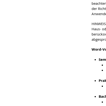
beachten
der Richt
Anwende
HINWEIS:
Haus- od
berücksi
abgespr
Word-Vo
Sem
Pra
Bac